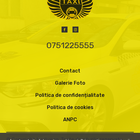
0751225555
Contact
Galerie Foto
Politica de confidențialitate
Politica de cookies
ANPC
© Copyright taxilux.ro. Toate drepturile rezervate.